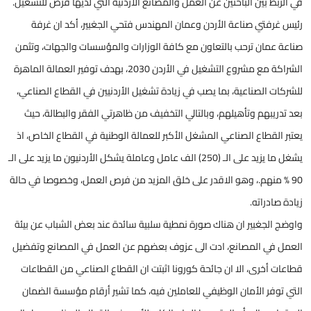
في الربط بين الباحثين عن العمل والمصانع الأردنية التي لديها فرص للتشغيل.
رئيس غرفتي صناعة الأردن وعمان المهندس فتحي الجغبير، أكد ان غرفة
صناعة عمان ترحب بالتعاون مع كافة الوزارات والمؤسسات والجهات، وتثمن
الشراكة مع مشروع التشغيل في الأردن 2030، بهدف توفير العمالة الماهرة
للشركات الصناعية، بما يصب في زيادة تشغيل الأردنيين في القطاع الصناعي،
بعد تدريبهم وتأهيلهم، وبالتالي التخفيف من ظاهرتي الفقر والبطالة، حيث
يعتبر القطاع الصناعي المشغل الأكبر للعمالة الوطنية في القطاع الخاص، اذ
يشغل ما يزيد على الـ (250) الف عامل وعاملة يشكل الأردنيون ما يزيد على الـ
90 % منهم.، وهو الاقدر على خلق المزيد من فرص العمل، وخصوصا في حالة
زيادة صادراته.
واوضج الجغبير ان هناك صورة نمطية سلبية سائدة عند بعض الشباب عن بيئة
العمل في المصانع، ادت الى عزوف بعضهم عن العمل في المصانع وتفضيل
قطاعات أخرى، الا ان جائحة كورونا اثبتت ان القطاع الصناعي من القطاعات
التي توفر الأمان الوظيفي للعاملين فيه، كما تشير أرقام مؤسسة الضمان