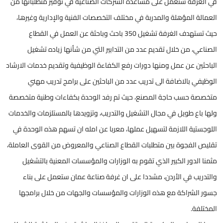
في الغرفة ستعمل على مساعدة الشركات الصناعية في توفير متطلباتها من
العمالة المؤهلة والمدربة في مختلف التخصصات الفنية والإدارية وغيرها،
حيث تستهدف الغرفة تشغيل 350 باحث وباحثة عن العمل في القطاع
الصناعي، من خلال تقديم عدد من التدابير التي من شأنها زياده تشغيل
الباحثين عن عمل ومنها دورات رفع الكفاءة الوظيفية وتقديم خدمات الارشاد
الوظيفي بالاضافة الى تدريب عدد من الباحثين على برامج تدريب مهني
متخصصة حسب حاجة المصنع، حيث تم رفد الوحدة بكفاءات وطنية متخصصة
ولها باع طويل في مجال التشغيل والتدريب، وتزويدها بالمستلزمات والخدمات
اللوجستية اللازمة لتسهيل عملها، معربا عن امله ان تسهم هذه الوحدة في
تقليص الفجوة بين متطلبات القطاع الصناعي والمعروض من القوى العاملة،
مثمنا الدور الكبير الذي تقوم به الوزارات والمؤسسات المعنية بالتشغيل
والتدريب في الأردن، مشددا على ان غرفة صناعة عمان ستعمل على بناء
جسور الشراكة مع هذه الوزارات والمؤسسات والجهات من خلال برامجها
المختلفة.