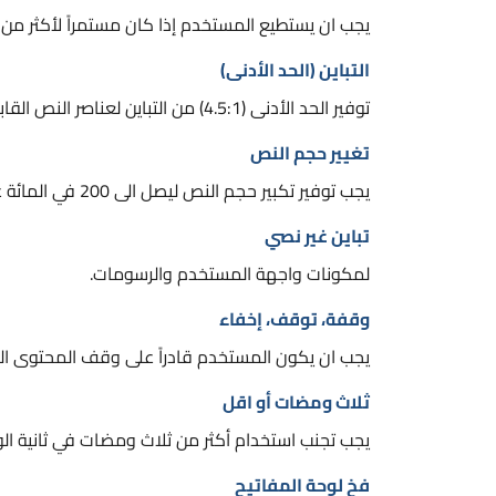
يجب ان يستطيع المستخدم إذا كان مستمراً لأكثر من
التباين (الحد الأدنى)
توفير الحد الأدنى (4.5:1) من التباين لعناصر النص القابلة للعرض (نص وصور النص).
تغيير حجم النص
يجب توفير تكبير حجم النص ليصل الى 200 في المائة عند الاقتضاء، دون فقدان أي معلومات.
تباين غير نصي
لمكونات واجهة المستخدم والرسومات.
وقفة، توقف، إخفاء
يجب ان يكون المستخدم قادراً على وقف المحتوى المتح
ثلاث ومضات أو اقل
يجب تجنب استخدام أكثر من ثلاث ومضات في ثانية ال
فخ لوحة المفاتيح