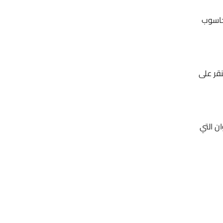
حاسوب
قر على
ن التي