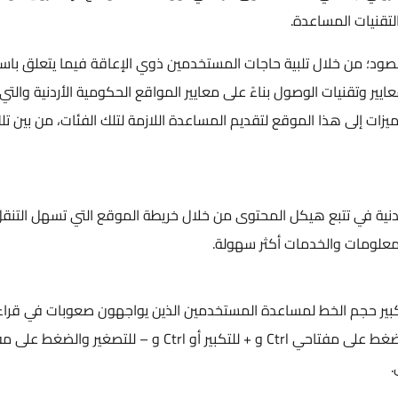
لتقنيات المساعدة.
ود؛ من خلال تلبية حاجات المستخدمين ذوي الإعاقة فيما يتعلق باس
ير وتقنيات الوصول بناءً على معايير المواقع الحكومية الأردنية والتي
مت إضافة عدد من الميزات إلى هذا الموقع لتقديم المساعدة اللازمة لتلك الفئات، من بين ت
أردنية في تتبع هيكل المحتوى من خلال خريطة الموقع التي تسهل التنقل
علومات والخدمات أكثر سهولة.
لموقع الالكتروني خيارات المتصفح "Zoom" لتكبير حجم الخط لمساعدة المستخدمين الذين يواجهون صعوبات في قر
النص أو عرض الصور. ويمكن تشغيل الخاصية أيضا بالضغط على مفتاحي Ctrl و + للتكبير أو Ctrl و – للتصغ