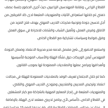
القطاع الزراعي، ونقابة المهندسين الزراعيين، حيث أجرى الحضور جلسة عصف
ذهني تم خلالها استعراض الآليات والمنهجيات المتبعة لدى كلا الفريقين من
أجل تحسين جودة ونوعية مخرجات التدريب المهني بهدف فتح المزيد من
الآفاق وفرص العمل، وتأهيل الشباب والشابات للانخراط في سوق العمل
وفق ضوابط وسياسات تشاركية مع القطاع الخاص.
واستمع الحضور إلى شرح مفصل قدمه مدير مديرية الاعتماد وضمان الجودة
المهندس أيمن الوريكات حول نشأة الهيئة والأسباب الموجبة لتأسيسها
وأهدافها وبرامج عملها والصلاحيات الممنوحة لها بموجب القانون.
كما تم خلال الاجتماع تعريف الوفد بالصلاحيات الممنوحة للهيئة في مجالات
اعتماد وترخيص المدربين والمتدربين ومزودي التدريب المهني والتقني،
والمنهجيات المتبعة في إنجاز المعايير المهنية بالشراكة مع كبار المشغلين
في القطاع الخاص، كأساس لأي برنامج تدريبي معتمد لدى الهيئة، بالإضافة
إلى نبذة عن مجالس المهارات القطاعية التي بلغ عددها اليوم 15 مجلسا تضم