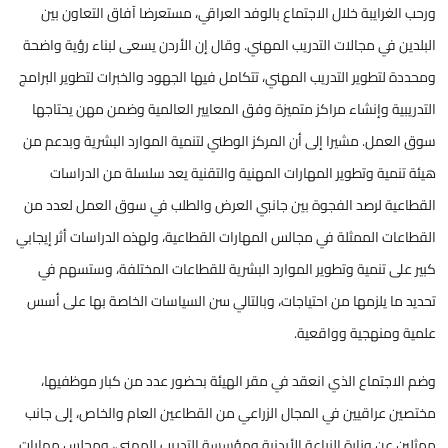
ورحب الغرايبة خلال الاجتماع بالوفد العراقي، مستعرضا آفاق التعاون بين
البلدين في مجالات التدريب المهني. وقال إن الأردن يسعى لبناء رؤية واضحة
ومحددة لتطوير التدريب المهني، تتكامل فيها الجهود والخبرات لتطوير البرامج
التدريبية وإنشاء مراكز متميزة وفق المعايير العالمية وضمن مهن يحتاجها
سوق العمل. مشيرا إلى أن المركز الوطني لتنمية الموارد البشرية وبدعم من
هيئة تنمية وتطوير المهارات المهنية والتقنية يعد سلسلة من الدراسات
القطاعية لرصد الفجوة بين جانبي العرض والطلب في سوق العمل لعدد من
القطاعات الممثلة في مجالس المهارات القطاعية، ولهذه الدراسات أثر إيجابي
كبير على تنمية وتطوير الموارد البشرية للقطاعات المختلفة، وستسهم في
تحديد ما يلزمها من احتياجات، وبالتالي سن السياسات الخاصة بها على أسس
علمية ومنهجية وواقعية.
وضم الاجتماع الذي انعقد في مقر الهيئة بحضور عدد من كبار موظفيها،
مختصين عراقيين في المجال الزراعي من القطاعين العام والخاص، إلى جانب
ممثلين عن وزارة الزراعة الأردنية ومؤسسة التدريب المهني، ومجلس مهارات