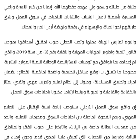
حثيثة من جلالته وسمو ولي عهده حفظهما الله، إيمانا من كبير الأسرة وراعي
المسيرة بأهمية تأهيل الشباب والشابات للانخراط في سوق العمل وشق
طريقهم نحو الحياة، والإسهام في رفعة ونهضة أردن الخير والعطاء.
واليوم تمارس الهيئة عملها وتحث الخطى صوب تحقيق أهدافها بموجب
قانون تنمية وتطوير المهارات المهنية والتقنية رقم (9) من سنة 2019، والذي
تم إعداده بما يتوافق مع توصيات الاستراتيجية الوطنية لتنمية الموارد البشرية،
خصوصا ما يتعلق بـ (وضع هياكل تنظيمية واضحة لحاكمية القطاع؛ لضمان
اجراء وتطبيق المساءلة)، وصولا إلى نظام تعليم وتدريب مهني وتقني، يمتاز
بالكفاءة والفاعلية والمرونة ويرتبط ارتباطا عضويا باحتياجات سوق العمل.
إن واقع سوق العمل الأردني يستوجب زيادة نسبة الإقبال على التعليم
المهني، وردم الفجوة الحاصلة بين احتياجات السوق ومخرجات التعليم، والحد
من معدلات البطالة خاصة بين الإناث، والتركيز على جيوب الفقر والمناطق
النائية، وغيرها من التحديات التي تفرض علينا المضي قدما ودون إبطاء في