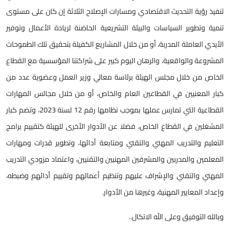
تنفيذ رؤية التحديث الاقتصادي ومسارات الإصلاح الثلاثة إن كان على مستوى
تنمية وتطوير السياسات والبيئة التشريعية الحاضنة لريادة الأعمال وتوفير
الأيدي العاملة المدربة، أو من خلال المشاريع الكفيلة بتحقيق تلك الطموحات
المشروعة والواقعية، والرهان اليوم كبير على شراكتنا المؤسسية مع القطاع
الخاص من خلال مجلس الهيئة برئاسة معالي وزير العمل وعضوية عدد من
كبار المعنيين في القطاعين العام والخاص، أو من خلال مجالس المهارات
القطاعية التي تمارس عملها بموجب نظامها رقم 12 لسنة 2023، وتضم كبار
المشغلين في القطاع الخاص، فضلا عن الأدوار الأخرى للهيئة كتقييم برامج
التعليم والتدريب المهني والتقني ومتابعة أدائها، وتطوير قدرات ومهارات
المعلمين والمدربين والمشرفين المهنيين والتقنيين، واعتماد مزودي التدريب
المهني والتقني والإشراف عليهم وتنظيم أعمالهم وتقييم أدائهم وضبطه،
وإعداد المعايير المهنية، وغيرها من الأدوار.
وبالله التوفيق وعلى الله الاتكال..