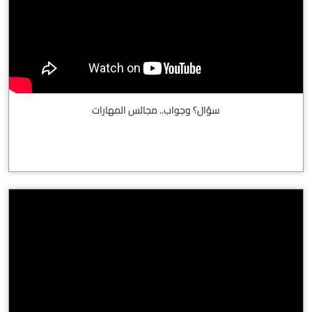
سؤال؟ وجواب.. مجالس المهارات