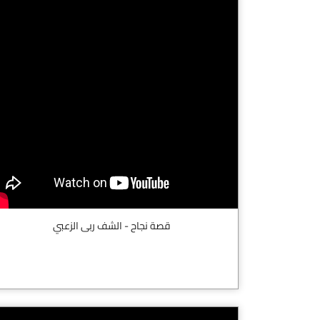
قصة نجاح - الشف ربى الزعبي